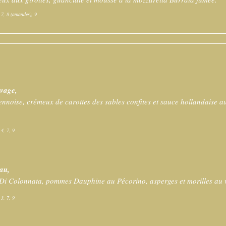
, 7, 8 (amandes), 9
uvage,
ennoise, crémeux de carottes des sables confites et sauce hollandaise 
 4, 7, 9
eau,
 Di Colonnata, pommes Dauphine au Pécorino, asperges et morilles au 
 3, 7, 9