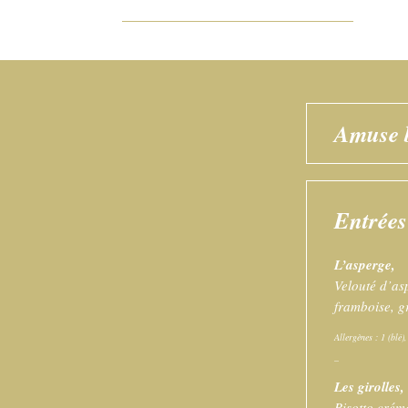
Amuse 
Entrées
L’asperge,
Velouté d’as
framboise, g
Allergènes : 1 (blé)
–
Les girolles,
Risotto crém