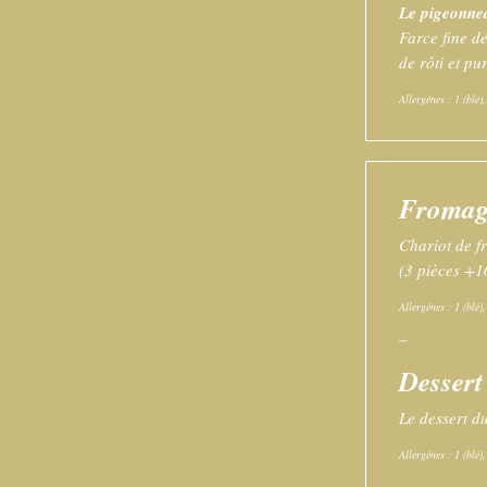
Le pigeonne
Farce fine de
de rôti et pu
Allergènes : 1 (blé),
Fromag
Chariot de fr
(3 pièces +1
Allergènes : 1 (blé),
–
Dessert
Le dessert du
Allergènes : 1 (blé)
–