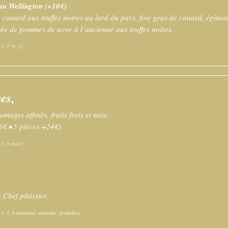
au Wellington (+10€)
 canard aux truffes noires au lard du pays, foie gras de canard, épinards
rée de pommes de terre à l’ancienne aux truffes noires.
 3, 7, 9, 12
es,
omages affinés, fruits frais et noix.
6€ • 5 pièces +24€)
 7, 8 (noix)
 Chef pâtissier.
, 3, 7, 8 (noisettes, amandes, pistaches)