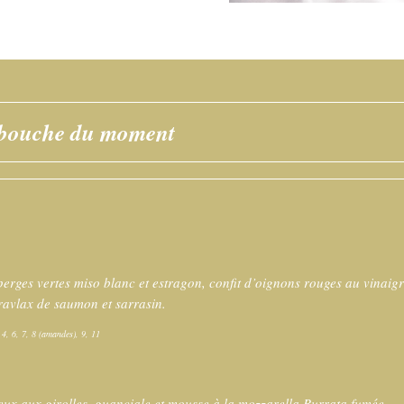
bouche du moment
perges vertes miso blanc et estragon, confit d’oignons rouges au vinaig
ravlax de saumon et sarrasin.
, 4, 6, 7, 8 (amandes), 9, 11
eux aux girolles, guanciale et mousse à la mozzarella Burrata fumée.