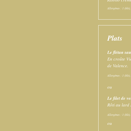
Allergènes : 1 (blé)
Plats
Le flétan sa
En croûte Vi
de Valence.
Allergènes : 1 (blé),
ou
Le filet de v
Rôti au lard
Allergènes : 1 (blé),
ou