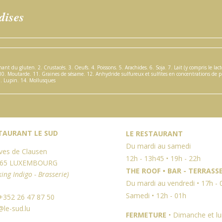
dises
nant du gluten. 2. Crustacés. 3. Oeufs. 4. Poissons. 5. Arachides. 6. Soja.
7. Lait (y compris le lact
 10. Moutarde. 11. Graines de sésame. 12. Anhydride sulfureux et sulfites en concentrations de
3. Lupin. 14. Mollusques
TAURANT LE SUD
LE RESTAURANT
Du mardi au samedi
ives de Clausen
12h - 13h45 • 19h - 22h
165 LUXEMBOURG
THE ROOF • BAR - TERRASS
king Indigo - Brasserie)
Du mardi au vendredi • 17h - 
Samedi • 12h - 01h
 +352 26 47 87 50
@le-sud.lu
FERMETURE
• Dimanche et lu