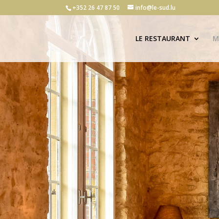
+352 26 47 87 50
info@le-sud.lu
LE RESTAURANT
M