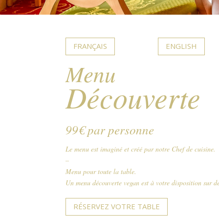
FRANÇAIS
ENGLISH
Menu
Découverte
99€ par personne
Le menu est imaginé et créé par notre Chef de cuisine.
–
Menu pour toute la table.
Un menu découverte vegan est à votre disposition sur 
RÉSERVEZ VOTRE TABLE