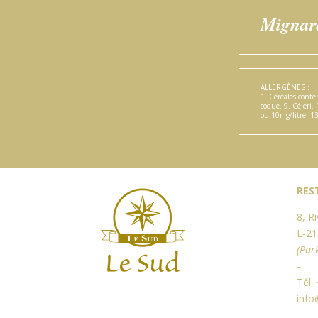
Mignar
ALLERGÈNES :
1. Céréales conte
coque. 9. Céleri.
ou 10mg/litre. 1
RES
8, R
L-2
(Par
-
Tél.
info