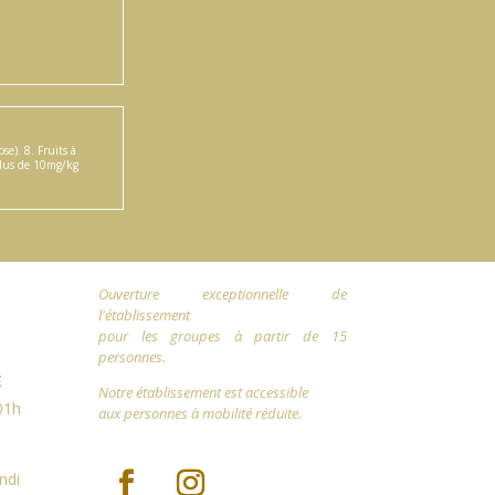
ose). 8. Fruits à
 plus de 10mg/kg
Ouverture exceptionnelle de
l'établissement
pour les groupes à partir de 15
personnes.
E
Notre établissement est accessible
01h
aux personnes à mobilité réduite.
ndi